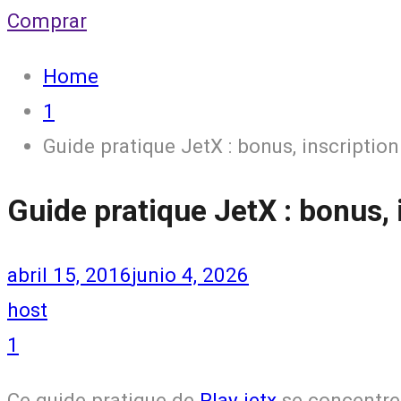
Comprar
Home
1
Guide pratique JetX : bonus, inscription
Guide pratique JetX : bonus, 
abril 15, 2016
junio 4, 2026
host
1
Ce guide pratique de
Play jetx
se concentre 