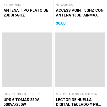
NETWORKING
NETWORKING
ANTENA TIPO PLATO DE
ACCESS POINT 5GHZ CON
23DBI 5GHZ
ANTENA 13DBI AIRMAX
Ver Ficha Técnica
$
0.00
FUENTES, TRANSF, UPS, ETC
CONTROL ACCESO Y ASISTENCIA
UPS 6 TOMAS 220V
LECTOR DE HUELLA
500VA/250W
DIGITAL TECLADO Y PROX